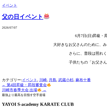
イベント
父の日イベント
2026/07/07
6月7日(日)昇
大好きなお父さんのために、み
さらに、普段は照れく
子供たちの「お父さん
カテゴリー:
イベント
,
川崎
,
月島
,
武蔵小杉
,
麻布十番
←
第4回昇級・昇段審査会
投
川崎市春季大会 出場
→
稿
最強より最高を目指す空手道場
ナ
YAYOI S-academy KARATE CLUB