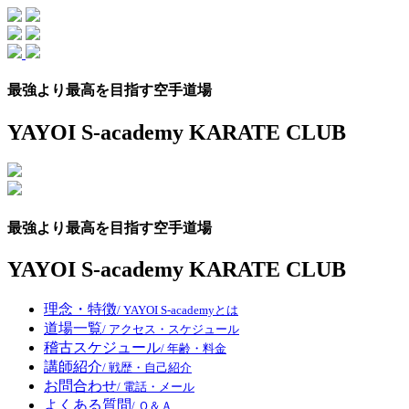
Skip
to
the
content
最強より最高を目指す空手道場
YAYOI S-academy KARATE CLUB
最強より最高を目指す空手道場
YAYOI S-academy KARATE CLUB
理念・特徴
/ YAYOI S-academyとは
道場一覧
/ アクセス・スケジュール
稽古スケジュール
/ 年齢・料金
講師紹介
/ 戦歴・自己紹介
お問合わせ
/ 電話・メール
よくある質問
/ Ｑ＆Ａ