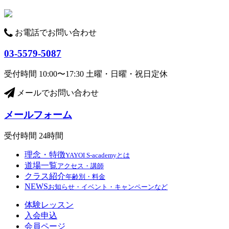
ビ
ゲ
お電話でお問い合わせ
ー
シ
03-5579-5087
ョ
受付時間 10:00〜17:30 土曜・日曜・祝日定休
ン
メールでお問い合わせ
メールフォーム
受付時間 24時間
理念・特徴
YAYOI S-academyとは
道場一覧
アクセス・講師
クラス紹介
年齢別・料金
NEWS
お知らせ・イベント・キャンペーンなど
体験レッスン
入会申込
会員ページ