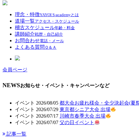
理念・特徴
YAYOI S-academyとは
道場一覧
アクセス・スケジュール
稽古スケジュール
年齢・料金
講師紹介
戦歴・自己紹介
お問合わせ
電話・メール
よくある質問
Ｑ＆Ａ
会員ページ
NEWS
お知らせ・イベント・キャンペーンなど
イベント
2026/08/05
都大会お疲れ様会・全少決起会(夏祭りv
イベント
2026/07/29
東京都シニア大会 出場
イベント
2026/07/17
川崎市春季大会 出場
イベント
2026/07/07
父の日イベント
記事一覧