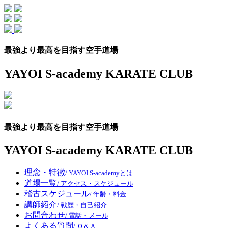
Skip
to
the
content
最強より最高を目指す空手道場
YAYOI S-academy KARATE CLUB
最強より最高を目指す空手道場
YAYOI S-academy KARATE CLUB
理念・特徴
/ YAYOI S-academyとは
道場一覧
/ アクセス・スケジュール
稽古スケジュール
/ 年齢・料金
講師紹介
/ 戦歴・自己紹介
お問合わせ
/ 電話・メール
よくある質問
/ Ｑ＆Ａ