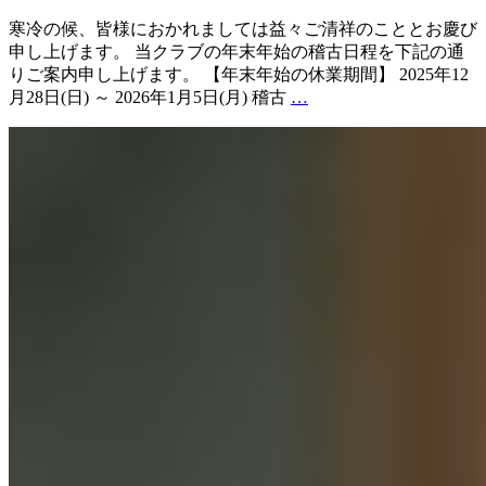
プ
ご
寒冷の候、皆様におかれましては益々ご清祥のこととお慶び
ン
挨
申し上げます。 当クラブの年末年始の稽古日程を下記の通
✨
拶
りご案内申し上げます。 【年末年始の休業期間】 2025年12
年
月28日(日) ～ 2026年1月5日(月) 稽古
…
末
年
始
稽
古
日
程
お
よ
び
休
業
の
お
知
ら
せ