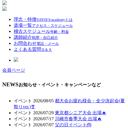
理念・特徴
YAYOI S-academyとは
道場一覧
アクセス・スケジュール
稽古スケジュール
年齢・料金
講師紹介
戦歴・自己紹介
お問合わせ
電話・メール
よくある質問
Ｑ＆Ａ
会員ページ
NEWS
お知らせ・イベント・キャンペーンなど
イベント
2026/08/05
都大会お疲れ様会・全少決起会(夏
祭りver.)🎐
イベント
2026/07/29
東京都シニア大会 出場🔥
イベント
2026/07/17
川崎市春季大会 出場🔥
イベント
2026/07/07
父の日イベント🎂