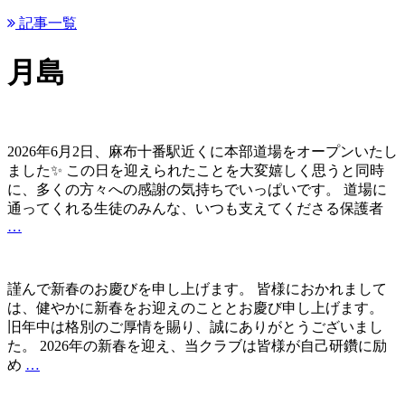
記事一覧
月島
2026年6月2日、麻布十番駅近くに本部道場をオープンいたし
ました✨ この日を迎えられたことを大変嬉しく思うと同時
に、多くの方々への感謝の気持ちでいっぱいです。 道場に
通ってくれる生徒のみんな、いつも支えてくださる保護者
…
麻
布
十
番
謹んで新春のお慶びを申し上げます。 皆様におかれまして
本
は、健やかに新春をお迎えのこととお慶び申し上げます。
部
旧年中は格別のご厚情を賜り、誠にありがとうございまし
道
た。 2026年の新春を迎え、当クラブは皆様が自己研鑽に励
場
新
め
…
オ
年
ー
の