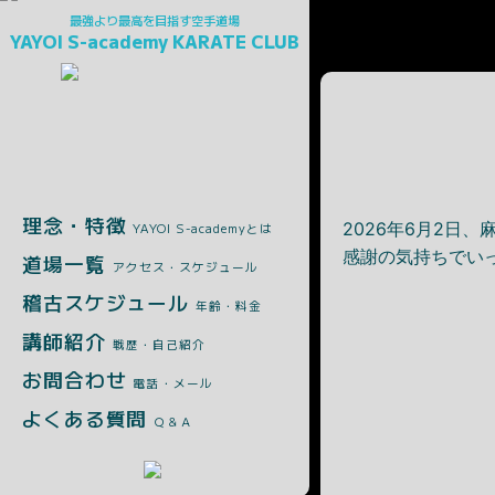
最強より最高を目指す空手道場
YAYOI S-academy KARATE CLUB
理念・特徴
2026年6月2日
YAYOI S-academyとは
感謝の気持ちでい
道場一覧
アクセス・スケジュール
稽古スケジュール
年齢・料金
講師紹介
戦歴・自己紹介
お問合わせ
電話・メール
よくある質問
Ｑ＆Ａ