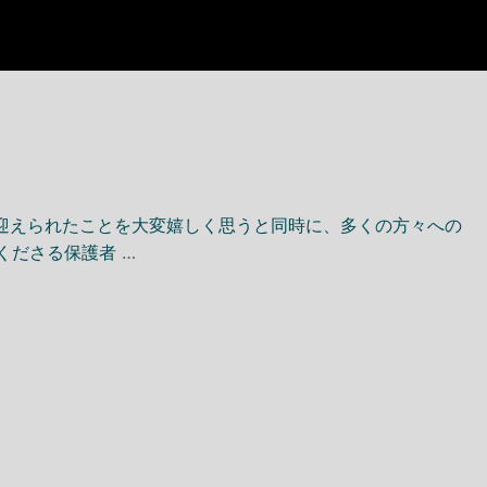
迎えられたことを大変嬉しく思うと同時に、多くの方々への
麻
てくださる保護者
…
布
十
番
本
部
道
場
オ