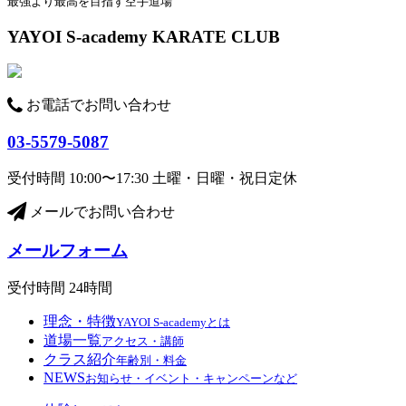
最強より最高を目指す空手道場
ナ
YAYOI S-academy KARATE CLUB
ビ
ゲ
お電話でお問い合わせ
ー
シ
03-5579-5087
ョ
受付時間 10:00〜17:30 土曜・日曜・祝日定休
ン
メールでお問い合わせ
メールフォーム
受付時間 24時間
理念・特徴
YAYOI S-academyとは
道場一覧
アクセス・講師
クラス紹介
年齢別・料金
NEWS
お知らせ・イベント・キャンペーンなど