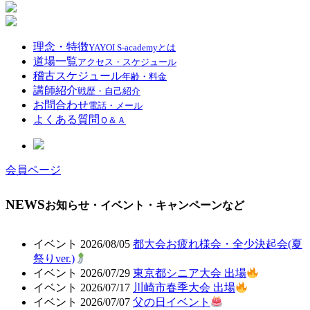
理念・特徴
YAYOI S-academyとは
道場一覧
アクセス・スケジュール
稽古スケジュール
年齢・料金
講師紹介
戦歴・自己紹介
お問合わせ
電話・メール
よくある質問
Ｑ＆Ａ
会員ページ
NEWS
お知らせ・イベント・キャンペーンなど
イベント
2026/08/05
都大会お疲れ様会・全少決起会(夏
祭りver.)
イベント
2026/07/29
東京都シニア大会 出場
イベント
2026/07/17
川崎市春季大会 出場
イベント
2026/07/07
父の日イベント