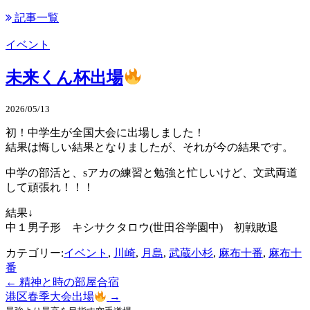
記事一覧
イベント
未来くん杯出場
2026/05/13
初！中学生が全国大会に出場しました！
結果は悔しい結果となりましたが、それが今の結果です。
中学の部活と、sアカの練習と勉強と忙しいけど、文武両道
して頑張れ！！！
結果↓
中１男子形 キシサクタロウ(世田谷学園中) 初戦敗退
カテゴリー:
イベント
,
川崎
,
月島
,
武蔵小杉
,
麻布十番
,
麻布十
番
←
精神と時の部屋合宿
投
港区春季大会出場
→
稿