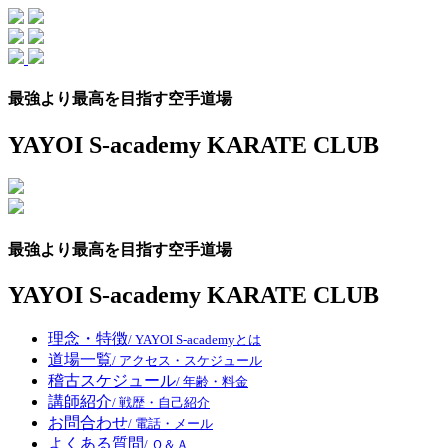
Skip
to
the
content
最強より最高を目指す空手道場
YAYOI S-academy KARATE CLUB
最強より最高を目指す空手道場
YAYOI S-academy KARATE CLUB
理念・特徴
/ YAYOI S-academyとは
道場一覧
/ アクセス・スケジュール
稽古スケジュール
/ 年齢・料金
講師紹介
/ 戦歴・自己紹介
お問合わせ
/ 電話・メール
よくある質問
/ Ｑ＆Ａ